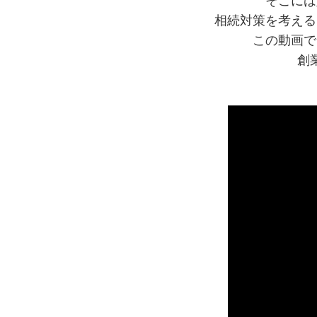
そこには
相続対策を考える
この動画で
創