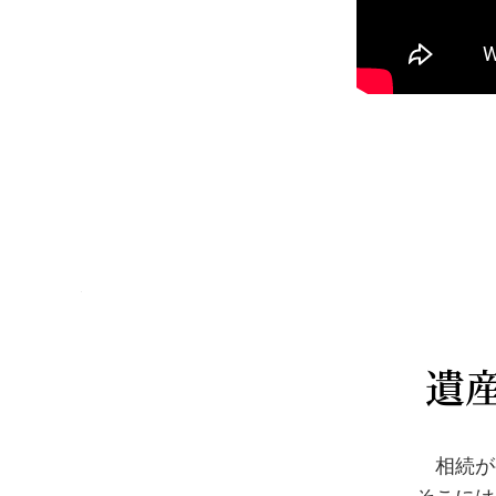
遺
相続が