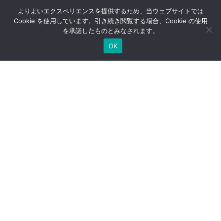
よりよいエクスペリエンスを提供するため、当ウェブサイトでは
オリジナルレポート
メールマガジン
Cookie を使用しています。引き続き閲覧する場合、Cookie の使用
を承諾したものとみなされます。
その他サービス
OK
シミュレーション一覧
経営者セミナー
コンサルティングの流れ
経営者限定メルマガ登録
生命保険一括見積り
社長のブログ
ご契約者さま専用ページ
採用情報
医療法人専用サイト
万一の備え
サイトマップ
個人情報保護方針
セキュリティ基本方針