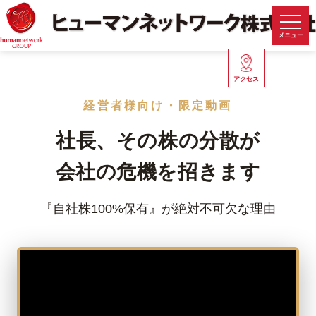
メニュー
アクセス
経営者様向け・限定動画
社長、その株の
分散
が
会社の
危機を招きます
『自社株100%保有』が絶対不可欠な理由