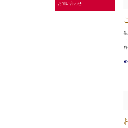
お問い合わせ
生
「
各
※
0