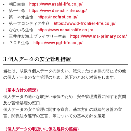
朝日生命
https://www.asahi-life.co.jp/
第一生命
https://www.dai-ichi-life.co.jp/
第一ネオ生命
https://neofirst.co.jp/
第一フロンティア生命
https://www.d-frontier-life.co.jp/
なないろ生命
https://www.nanairolife.co.jp/
三井住友海上プライマリー生命
https://www.ms-primary.com/
ＰＧＦ生命
https://www.pgf-life.co.jp/
3.個人データの安全管理措置
当社は、取扱う個人データの漏えい、滅失またはき損の防止その他
の個人データの安全管理のため、以下のとおり対策をします。
（基本方針の策定）
個人データの適正な取扱い確保のため、安全管理措置に関する質問
及び苦情処理の窓口、
個人データの安全管理に関する宣言、基本方針の継続的改善の宣
言、関係法令遵守の宣言、等についての基本方針を策定
（個人データの取扱いに係る規律の整備）