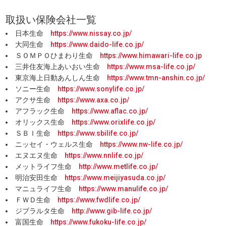
取扱い保険会社一覧
日本生命
https://www.nissay.co.jp/
大同生命
https://www.daido-life.co.jp/
ＳＯＭＰＯひまわり生命
https://www.himawari-life.co.jp
三井住友海上あいおい生命
https://www.msa-life.co.jp/
東京海上日動あんしん生命
https://www.tmn-anshin.co.jp/
ソニー生命
https://www.sonylife.co.jp/
アクサ生命
https://www.axa.co.jp/
アフラック生命
https://www.aflac.co.jp/
オリックス生命
https://www.orixlife.co.jp/
ＳＢＩ生命
https://www.sbilife.co.jp/
ニッセイ・ウェルス生命
https://www.nw-life.co.jp/
エヌエヌ生命
https://www.nnlife.co.jp/
メットライフ生命
http://www.metlife.co.jp/
明治安田生命
https://www.meijiyasuda.co.jp/
マニュライフ生命
https://www.manulife.co.jp/
ＦＷＤ生命
https://www.fwdlife.co.jp/
ジブラルタ生命
http://www.gib-life.co.jp/
富国生命
https://www.fukoku-life.co.jp/