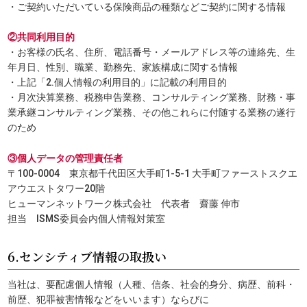
・ご契約いただいている保険商品の種類などご契約に関する情報
②共同利用目的
・お客様の氏名、住所、電話番号・メールアドレス等の連絡先、生
年月日、性別、職業、勤務先、家族構成に関する情報
・上記「2.個人情報の利用目的」に記載の利用目的
・月次決算業務、税務申告業務、コンサルティング業務、財務・事
業承継コンサルティング業務、その他これらに付随する業務の遂行
のため
③個人データの管理責任者
〒100-0004 東京都千代田区大手町1-5-1 大手町ファーストスクエ
アウエストタワー20階
ヒューマンネットワーク株式会社 代表者 齋藤 伸市
担当 ISMS委員会内個人情報対策室
6.センシティブ情報の取扱い
当社は、要配慮個人情報（人種、信条、社会的身分、病歴、前科・
前歴、犯罪被害情報などをいいます）ならびに