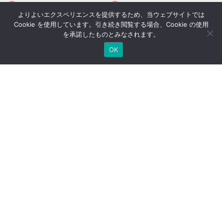
各種個別相談
YouTubeチャンネル
よりよいエクスペリエンスを提供するため、当ウェブサイトでは
Official Blog
お客様へのお手紙
Cookie を使用しています。引き続き閲覧する場合、Cookie の使用
を承諾したものとみなされます。
季刊 humanletter
弊社が関わった書籍
OK
オリジナルレポート
メールマガジン
その他サービス
シミュレーション一覧
経営者セミナー
コンサルティングの流れ
経営者限定メルマガ登録
生命保険一括見積り
社長のブログ
ご契約者さま専用ページ
採用情報
医療法人専用サイト
万一の備え
サイトマップ