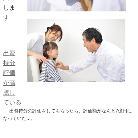
しま
す。
出資
持分
評価
が高
騰し
ている
出資持分の評価をしてもらったら、評価額がなんと7億円に
なっていた…。