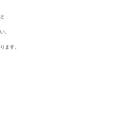
と
い。
ります。