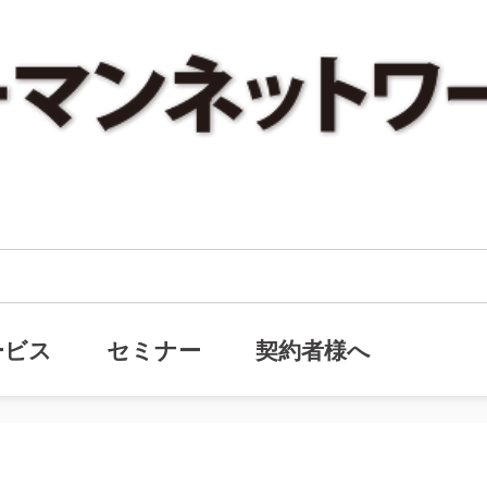
業が続いていくための条件』ヒューマンネットワーク・メールマガジン(通号423号)
が続いていくための条件』ヒューマ
ービス
セミナー
契約者様へ
号423号)