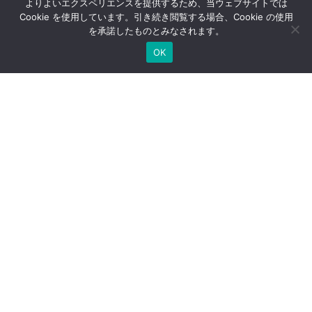
よりよいエクスペリエンスを提供するため、当ウェブサイトでは
社長のブログ
ご契約者さま専用ページ
Cookie を使用しています。引き続き閲覧する場合、Cookie の使用
採用情報
医療法人専用サイト
を承諾したものとみなされます。
万一の備え
サイトマップ
OK
個人情報保護方針
セキュリティ基本方針
反社会的勢力に対する基本方
サイトのご利用にあたって
針
勧誘方針
保険代理店の取組み
特定商取引法に基づく表記
Copyright(c) 2004-2026
Humannetwork Inc. All rights reserved.