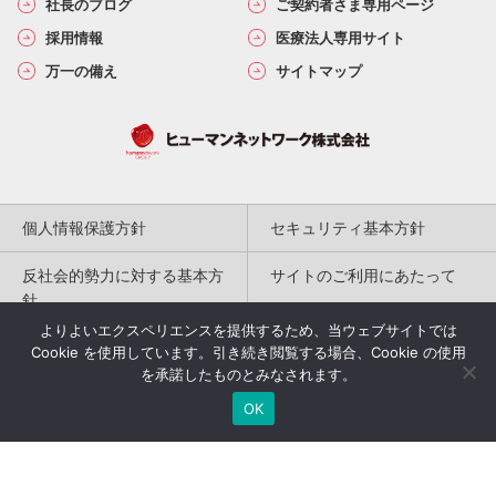
社長のブログ
ご契約者さま専用ページ
採用情報
医療法人専用サイト
万一の備え
サイトマップ
個人情報保護方針
セキュリティ基本方針
反社会的勢力に対する基本方
サイトのご利用にあたって
針
よりよいエクスペリエンスを提供するため、当ウェブサイトでは
勧誘方針
保険代理店の取組み
Cookie を使用しています。引き続き閲覧する場合、Cookie の使用
を承諾したものとみなされます。
特定商取引法に基づく表記
OK
Copyright(c) 2004-2026
Humannetwork Inc. All rights reserved.