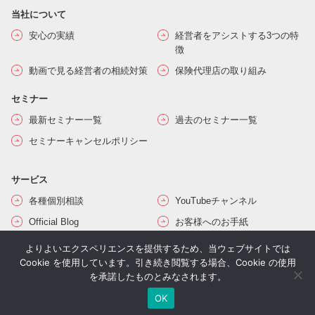
当社について
安心の実績
経営者をアシストする3つの特
徴
動画で見る経営者の相続対策
保険代理店の取り組み
セミナー
最新セミナー一覧
過去のセミナー一覧
セミナーキャンセルポリシー
サービス
各種個別相談
YouTubeチャンネル
Official Blog
お客様へのお手紙
季刊 humanletter
弊社が関わった書籍
よりよいエクスペリエンスを提供するため、当ウェブサイトでは
Cookie を使用しています。引き続き閲覧する場合、Cookie の使用
オリジナルレポート
メールマガジン
を承諾したものとみなされます。
OK
その他サービス