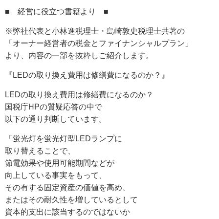
■ 経営に役立つ書籍より ■
※弊社代表と小林進税理士・島崎敦史税理士共著の
「オーナー経営者の税金とファイナンシャルプラン」
より、内容の一部を抜粋しご紹介します。
『LEDの取り換え費用は修繕費になるのか？』
LED
の取り換え費用は修繕費になるのか？
国税庁HPの質疑応答の中で
以下の通り判断しています。
「蛍光灯を蛍光灯型LEDランプに
取り替えることで、
節電効果や使用可能期間などが
向上している事実をもって、
その有する固定資産の価値を高め、
またはその耐久性を増しているとして
資本的支出に該当するのではないか