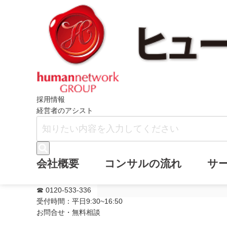
ホーム
メールマガジン
『社長に万一
採用情報
経営者のアシスト
『社長に万一の
会社概要
コンサルの流れ
サ
メールマガジン(通
☎ 0120-533-336
受付時間：平日9:30~16:50
お問合せ・無料相談