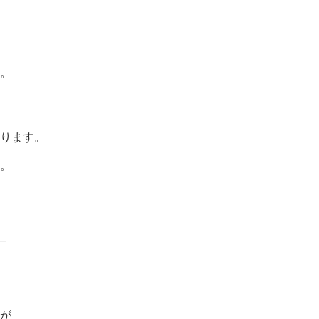
。
ります。
。
–
が