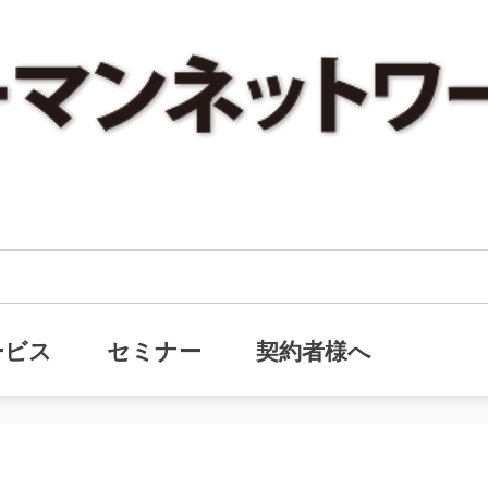
のことがあって困ることは』ヒューマンネットワーク・メールマガジン(通号592号)
ことがあって困ることは』ヒューマ
ービス
セミナー
契約者様へ
号592号)