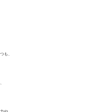
つも、
、
力や、