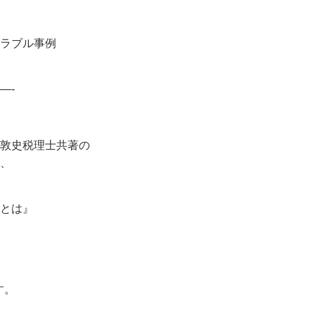
ラブル事例
—-
敦史税理士共著の
、
とは』
す。