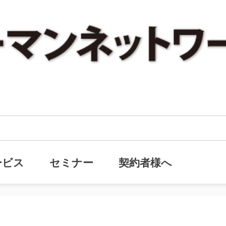
で固定費が増える理由』ヒューマンネットワーク・メールマガジン(通号679号)
固定費が増える理由』ヒューマンネ
ービス
セミナー
契約者様へ
79号)