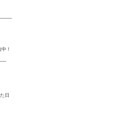
 ———
信中！
—-
た日