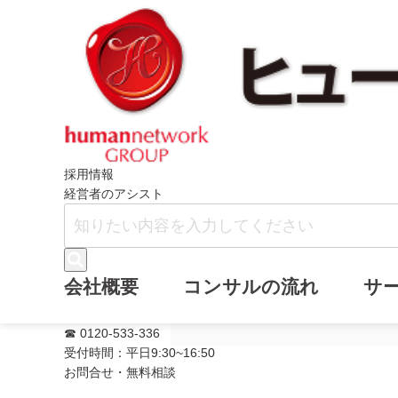
ホーム
メールマガジン
『運賃値上げ
採用情報
経営者のアシスト
『運賃値上げで
会社概要
コンサルの流れ
サ
ルマガジン(通号6
☎ 0120-533-336
受付時間：平日9:30~16:50
お問合せ・無料相談