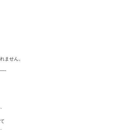
れません。
—-
、
て
。