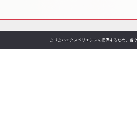
よりよいエクスペリエンスを提供するため、当ウェブ
会社概要
サービス
お伝えしたいこと
各種
企業理念
You
沿革
Offic
アクセス
お客
取り扱い保険会社
季刊 h
弊社
当社について
オリ
安心の実績