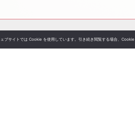
サイトでは Cookie を使用しています。引き続き閲覧する場合、Cooki
その他サービス
個別相談
シミュレーション一覧
Tubeチャンネル
経営者セミナー
ial Blog
コンサルティングの流れ
様へのお手紙
経営者限定メルマガ登録
umanletter
生命保険一括見積り
が関わった書籍
ジナルレポート