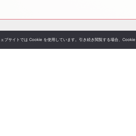
サイトでは Cookie を使用しています。引き続き閲覧する場合、Cooki
その他サービス
個別相談
シミュレーション一覧
Tubeチャンネル
経営者セミナー
ial Blog
コンサルティングの流れ
様へのお手紙
経営者限定メルマガ登録
umanletter
生命保険一括見積り
が関わった書籍
ジナルレポート