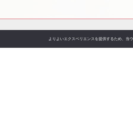
よりよいエクスペリエンスを提供するため、当ウェブ
会社概要
サービス
お伝えしたいこと
各種
企業理念
You
沿革
Offic
アクセス
お客
取り扱い保険会社
季刊 h
弊社
当社について
オリ
安心の実績