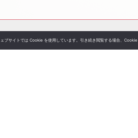
サイトでは Cookie を使用しています。引き続き閲覧する場合、Cooki
その他サービス
個別相談
シミュレーション一覧
Tubeチャンネル
経営者セミナー
ial Blog
コンサルティングの流れ
様へのお手紙
経営者限定メルマガ登録
umanletter
生命保険一括見積り
が関わった書籍
ジナルレポート