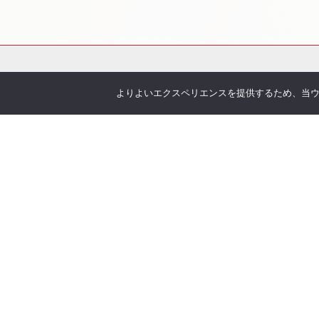
よりよいエクスペリエンスを提供するため、当ウェブ
会社概要
サービス
お伝えしたいこと
各種
企業理念
You
沿革
Offic
アクセス
お客
取り扱い保険会社
季刊 h
弊社
当社について
オリ
安心の実績