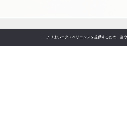
よりよいエクスペリエンスを提供するため、当ウェブ
会社概要
サービス
お伝えしたいこと
各種
企業理念
You
沿革
Offic
アクセス
お客
取り扱い保険会社
季刊 h
弊社
当社について
オリ
安心の実績