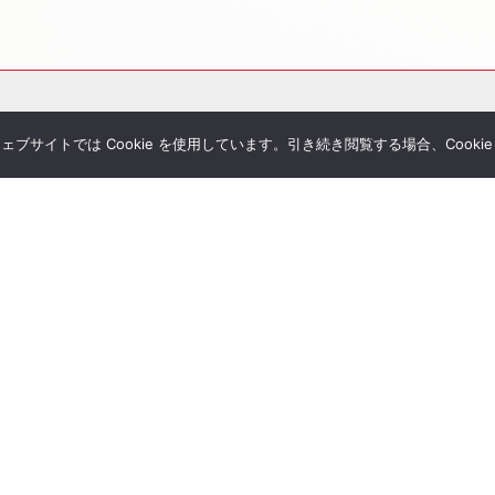
サイトでは Cookie を使用しています。引き続き閲覧する場合、Cooki
その他サービス
個別相談
シミュレーション一覧
Tubeチャンネル
経営者セミナー
ial Blog
コンサルティングの流れ
様へのお手紙
経営者限定メルマガ登録
umanletter
生命保険一括見積り
が関わった書籍
ジナルレポート