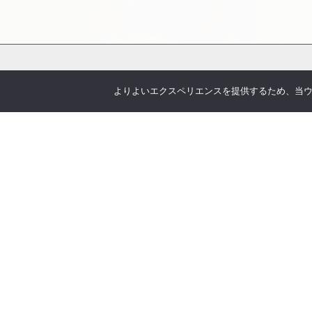
よりよいエクスペリエンスを提供するため、当ウェブ
会社概要
サービス
お伝えしたいこと
各種
企業理念
You
沿革
Offic
アクセス
お客
取り扱い保険会社
季刊 h
弊社
当社について
オリ
安心の実績