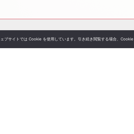
サイトでは Cookie を使用しています。引き続き閲覧する場合、Cooki
その他サービス
個別相談
シミュレーション一覧
Tubeチャンネル
経営者セミナー
ial Blog
コンサルティングの流れ
様へのお手紙
経営者限定メルマガ登録
umanletter
生命保険一括見積り
が関わった書籍
ジナルレポート