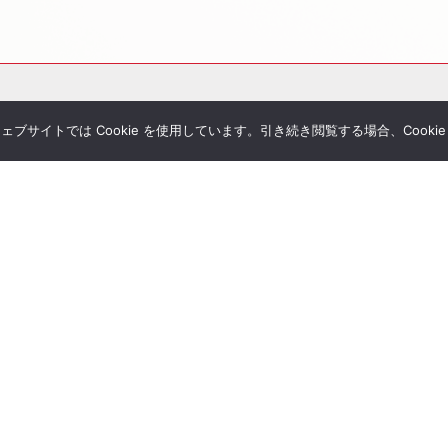
サイトでは Cookie を使用しています。引き続き閲覧する場合、Cooki
その他サービス
個別相談
シミュレーション一覧
Tubeチャンネル
経営者セミナー
ial Blog
コンサルティングの流れ
様へのお手紙
経営者限定メルマガ登録
umanletter
生命保険一括見積り
が関わった書籍
ジナルレポート