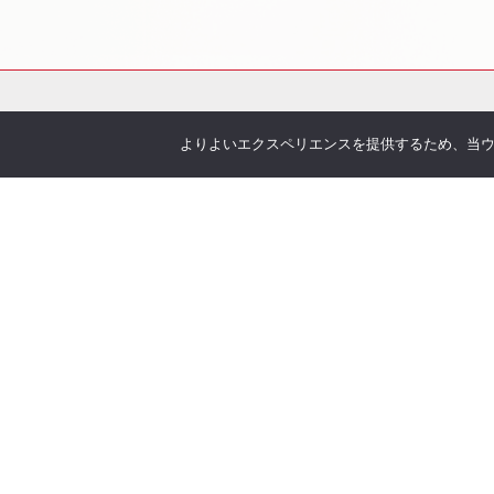
よりよいエクスペリエンスを提供するため、当ウェブ
会社概要
サービス
お伝えしたいこと
各種
企業理念
You
沿革
Offic
アクセス
お客
取り扱い保険会社
季刊 h
弊社
当社について
オリ
安心の実績