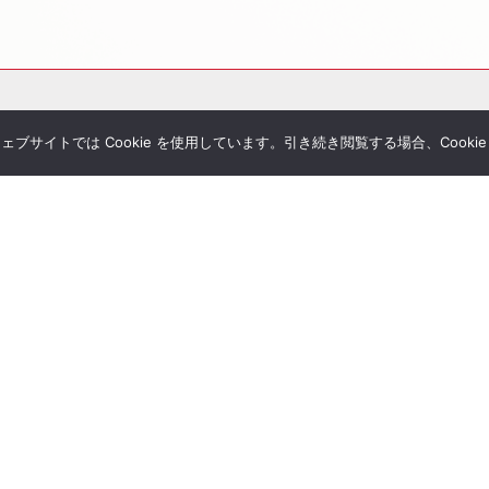
サイトでは Cookie を使用しています。引き続き閲覧する場合、Cooki
その他サービス
個別相談
シミュレーション一覧
Tubeチャンネル
経営者セミナー
ial Blog
コンサルティングの流れ
様へのお手紙
経営者限定メルマガ登録
umanletter
生命保険一括見積り
が関わった書籍
ジナルレポート