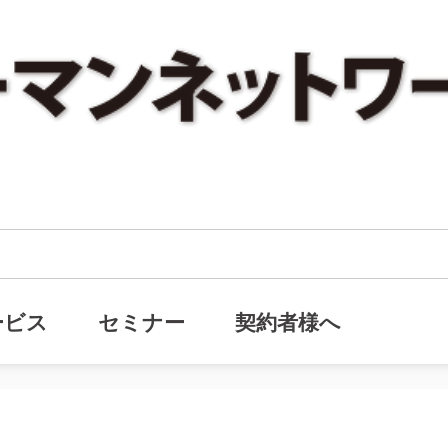
ックナンバー『株式分散によるトラブル事例（その２）』を追加しました。
・バックナンバー『株式分散による
ービス
セミナー
契約者様へ
しました。