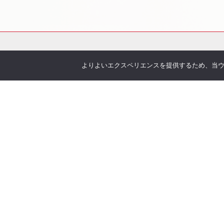
よりよいエクスペリエンスを提供するため、当ウェブ
会社概要
サービス
お伝えしたいこと
各種
企業理念
You
沿革
Offic
アクセス
お客
取り扱い保険会社
季刊 h
弊社
当社について
オリ
安心の実績