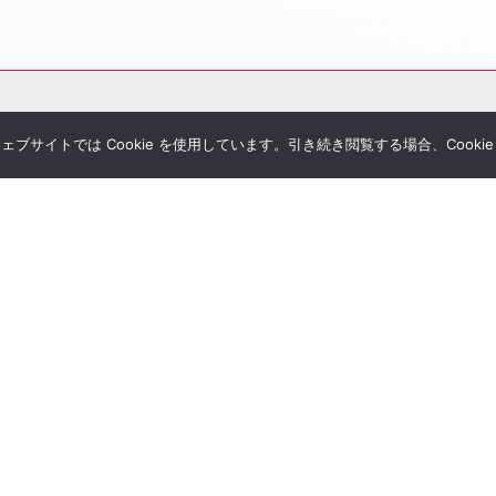
サイトでは Cookie を使用しています。引き続き閲覧する場合、Cooki
その他サービス
個別相談
シミュレーション一覧
Tubeチャンネル
経営者セミナー
ial Blog
コンサルティングの流れ
様へのお手紙
経営者限定メルマガ登録
umanletter
生命保険一括見積り
が関わった書籍
ジナルレポート