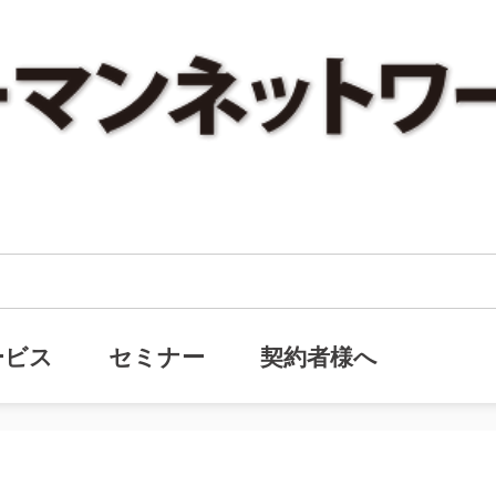
ックナンバー『【自社株相続】再婚の場合の注意点』を追加しました。
・バックナンバー『【自社株相続】
ービス
セミナー
契約者様へ
した。