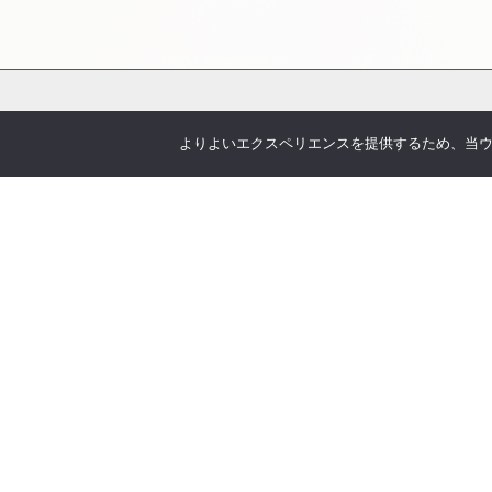
よりよいエクスペリエンスを提供するため、当ウェブ
会社概要
サービス
お伝えしたいこと
各種
企業理念
You
沿革
Offic
アクセス
お客
取り扱い保険会社
季刊 h
弊社
当社について
オリ
安心の実績