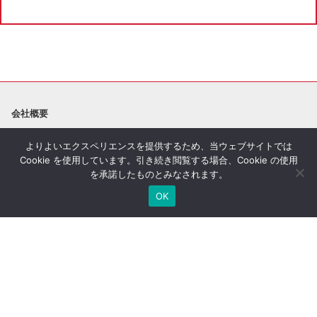
会社概要
お伝えしたいこと
企業理念
よりよいエクスペリエンスを提供するため、当ウェブサイトでは
沿革
アクセス
Cookie を使用しています。引き続き閲覧する場合、Cookie の使用
を承諾したものとみなされます。
取り扱い保険会社
OK
当社について
安心の実績
経営者をアシストする3つの特
徴
動画で見る経営者の相続対策
保険代理店の取り組み
セミナー
最新セミナー一覧
過去のセミナー一覧