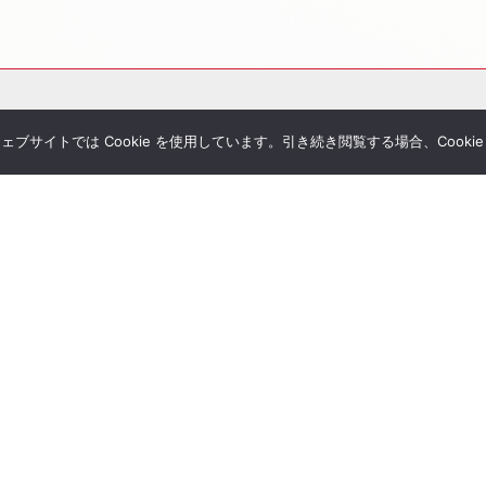
サイトでは Cookie を使用しています。引き続き閲覧する場合、Cooki
その他サービス
個別相談
シミュレーション一覧
Tubeチャンネル
経営者セミナー
ial Blog
コンサルティングの流れ
様へのお手紙
経営者限定メルマガ登録
umanletter
生命保険一括見積り
が関わった書籍
ジナルレポート