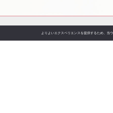
よりよいエクスペリエンスを提供するため、当ウェブ
会社概要
サービス
お伝えしたいこと
各種
企業理念
You
沿革
Offic
アクセス
お客
取り扱い保険会社
季刊 h
弊社
当社について
オリ
安心の実績