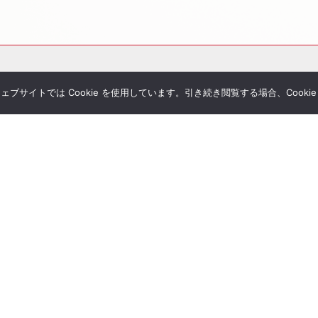
サイトでは Cookie を使用しています。引き続き閲覧する場合、Cooki
その他サービス
個別相談
シミュレーション一覧
Tubeチャンネル
経営者セミナー
ial Blog
コンサルティングの流れ
様へのお手紙
経営者限定メルマガ登録
umanletter
生命保険一括見積り
が関わった書籍
ジナルレポート