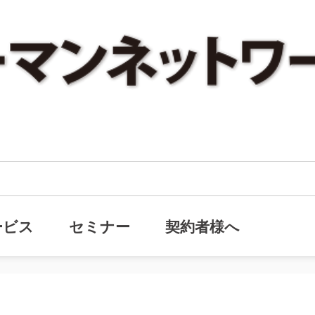
ックナンバー『事業承継前に取り除く会社のリスク』を追加しました。
・バックナンバー『事業承継前に取
ービス
セミナー
契約者様へ
した。