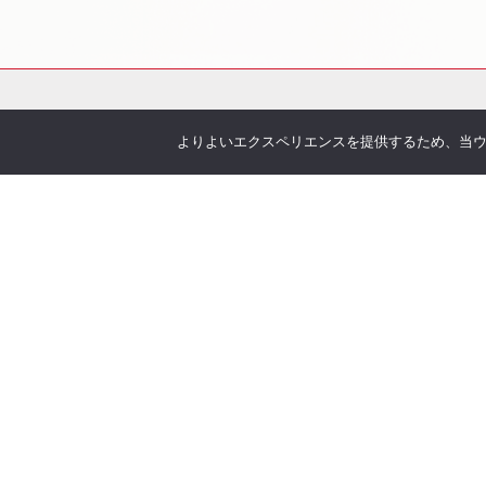
よりよいエクスペリエンスを提供するため、当ウェブ
会社概要
サービス
お伝えしたいこと
各種
企業理念
You
沿革
Offic
アクセス
お客
取り扱い保険会社
季刊 h
弊社
当社について
オリ
安心の実績