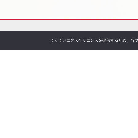
よりよいエクスペリエンスを提供するため、当ウェブ
会社概要
サービス
お伝えしたいこと
各種
企業理念
You
沿革
Offic
アクセス
お客
取り扱い保険会社
季刊 h
弊社
当社について
オリ
安心の実績