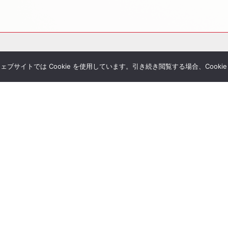
サイトでは Cookie を使用しています。引き続き閲覧する場合、Cooki
その他サービス
個別相談
シミュレーション一覧
Tubeチャンネル
経営者セミナー
ial Blog
コンサルティングの流れ
様へのお手紙
経営者限定メルマガ登録
umanletter
生命保険一括見積り
が関わった書籍
ジナルレポート