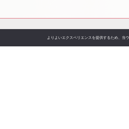
よりよいエクスペリエンスを提供するため、当ウェブ
会社概要
サービス
お伝えしたいこと
各種
企業理念
You
沿革
Offic
アクセス
お客
取り扱い保険会社
季刊 h
弊社
当社について
オリ
安心の実績