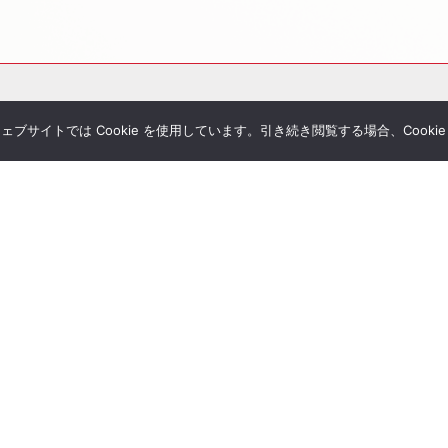
サイトでは Cookie を使用しています。引き続き閲覧する場合、Cooki
その他サービス
個別相談
シミュレーション一覧
Tubeチャンネル
経営者セミナー
ial Blog
コンサルティングの流れ
様へのお手紙
経営者限定メルマガ登録
umanletter
生命保険一括見積り
が関わった書籍
ジナルレポート