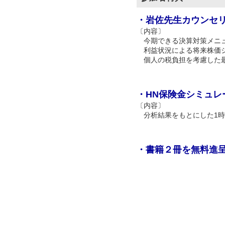
・岩佐先生カウンセ
〔内容〕
今期できる決算対策メニ
利益状況による将来株価
個人の税負担を考慮した最
・HN保険金シミュレ
〔内容〕
分析結果をもとにした1時
・書籍２冊を無料進呈（