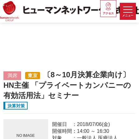
アクセス
メニュー
〔8～10月決算企業向け〕
満席
東京
HN主催 「プライベートカンパニーの
有効活用法」セミナー
決算対策
開催日
2018/07/06(金)
開催時間：
14:00
～
16:30
NO IMAGE
対象
一般法人,医療法人