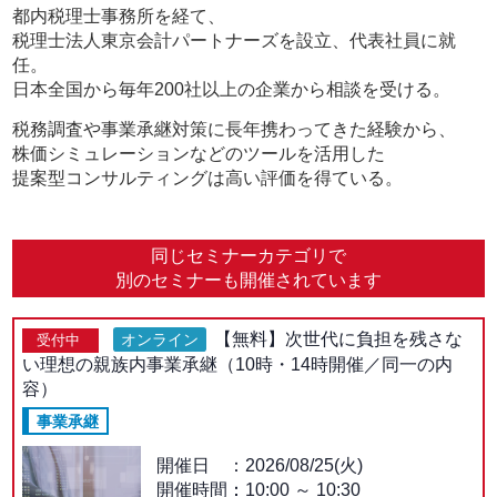
都内税理士事務所を経て、
税理士法人東京会計パートナーズを設立、代表社員に就
任。
日本全国から毎年200社以上の企業から相談を受ける。
税務調査や事業承継対策に長年携わってきた経験から、
株価シミュレーションなどのツールを活用した
提案型コンサルティングは高い評価を得ている。
同じセミナーカテゴリで
別のセミナーも開催されています
【無料】次世代に負担を残さな
オンライン
受付中
い理想の親族内事業承継（10時・14時開催／同一の内
容）
事業承継
開催日
2026/08/25(火)
開催時間：
10:00
～
10:30