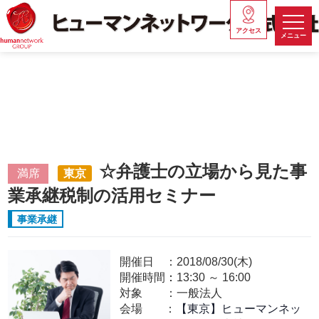
アクセス
メニュー
☆弁護士の立場から見た事
満席
東京
業承継税制の活用セミナー
事業承継
開催日
2018/08/30(木)
開催時間：
13:30
～
16:00
対象
一般法人
会場
【東京】ヒューマンネッ