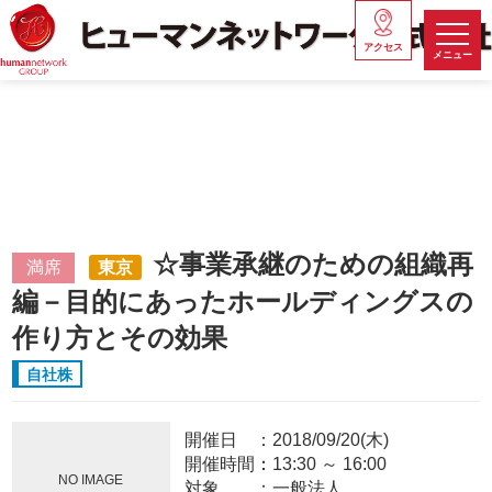
アクセス
メニュー
☆事業承継のための組織再
満席
東京
編－目的にあったホールディングスの
作り方とその効果
自社株
開催日
2018/09/20(木)
開催時間：
13:30
～
16:00
NO IMAGE
対象
一般法人