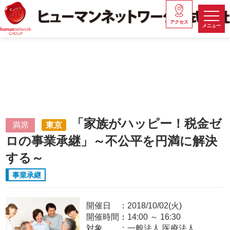
アクセス
メニュー
「家族がハッピー！税金ゼ
満席
東京
ロの事業承継」～不公平を円満に解決
する～
事業承継
開催日
2018/10/02(火)
開催時間：
14:00
～
16:30
対象
一般法人,医療法人