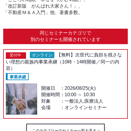
「改訂新版 がんばれ大家さん！」、
「不動産Ｍ＆Ａ入門」他、著書多数。
同じセミナーカテゴリで
別のセミナーも開催されています
【無料】次世代に負担を残さな
オンライン
受付中
い理想の親族内事業承継（10時・14時開催／同一の内
容）
事業承継
開催日
2026/08/25(火)
開催時間：
10:00
～
10:30
対象
一般法人,医療法人
会場
オンラインセミナー
このカテゴリーのセミナー一覧を見る