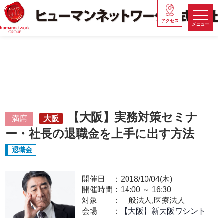
アクセス
メニュー
【大阪】実務対策セミナ
満席
大阪
ー・社長の退職金を上手に出す方法
退職金
開催日
2018/10/04(木)
開催時間：
14:00
～
16:30
対象
一般法人,医療法人
会場
【大阪】新大阪ワシント