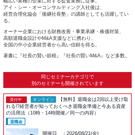
幅広い業種の企業に対する監査業務に従事。
アイ・シー・オーコンサルティング入社後は、
経営合理化協会「後継社長塾」の講師としても活躍してい
る。
オーナー企業における財務改善・事業承継・株価対策、
高額退職金設計やM&A支援などに携わり、
全国の中小企業経営者から高い信頼を得る。
著書に『社長の賢い節税』『社長の賢いM&A』など多数。
同じセミナーカテゴリで
別のセミナーも開催されています
【無料】退職金は2回以上受け取
オンライン
受付中
れる!?経営者が知っておくべき退職金準備と今ある資産
の活用法（10時・14時開催／同一の内容）
退職金
開催日
2026/08/21(金)