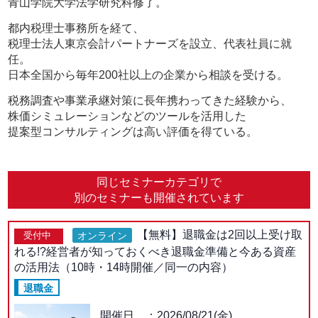
青山学院大学法学研究科修了。
都内税理士事務所を経て、
税理士法人東京会計パートナーズを設立、代表社員に就
任。
日本全国から毎年200社以上の企業から相談を受ける。
税務調査や事業承継対策に長年携わってきた経験から、
株価シミュレーションなどのツールを活用した
提案型コンサルティングは高い評価を得ている。
同じセミナーカテゴリで
別のセミナーも開催されています
【無料】退職金は2回以上受け取
オンライン
受付中
れる!?経営者が知っておくべき退職金準備と今ある資産
の活用法（10時・14時開催／同一の内容）
退職金
開催日
2026/08/21(金)