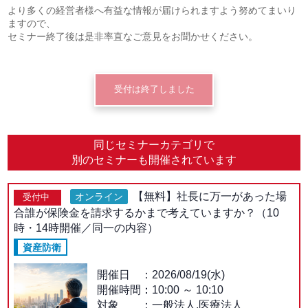
より多くの経営者様へ有益な情報が届けられますよう努めてまいり
ますので、
セミナー終了後は是非率直なご意見をお聞かせください。
受付は終了しました
同じセミナーカテゴリで
別のセミナーも開催されています
【無料】社長に万一があった場
オンライン
受付中
合誰が保険金を請求するかまで考えていますか？（10
時・14時開催／同一の内容）
資産防衛
開催日
2026/08/19(水)
開催時間：
10:00
～
10:10
対象
一般法人,医療法人