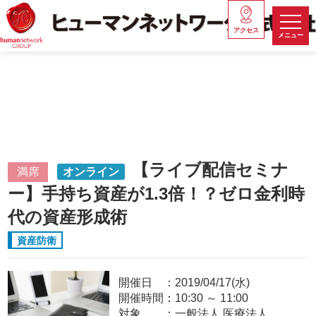
アクセス
メニュー
【ライブ配信セミナ
満席
オンライン
ー】手持ち資産が1.3倍！？ゼロ金利時
代の資産形成術
資産防衛
開催日
2019/04/17(水)
開催時間：
10:30
～
11:00
対象
一般法人,医療法人