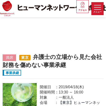
アクセス
メニュー
弁護士の立場から見た会社
満席
東京
財務を傷めない事業承継
事業承継
開催日
2019/04/18(木)
開催時間：
13:30
～
16:00
対象
一般法人
会場
【東京】ヒューマンネッ