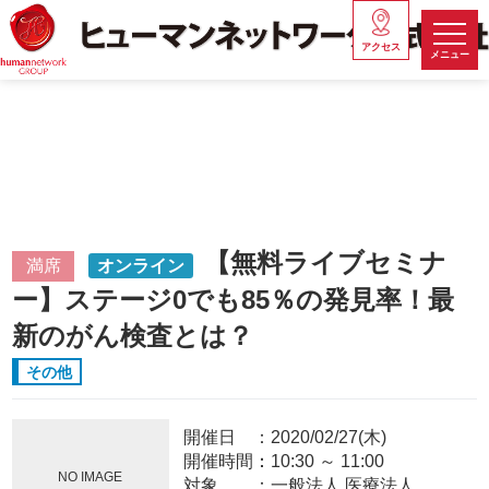
アクセス
メニュー
【無料ライブセミナ
満席
オンライン
ー】ステージ0でも85％の発見率！最
新のがん検査とは？
その他
開催日
2020/02/27(木)
開催時間：
10:30
～
11:00
NO IMAGE
対象
一般法人,医療法人