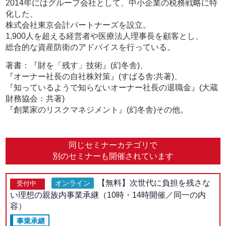
2014年にはグループ会社として、中小企業の税務戦略に特
化した、
株式会社東京会計パートナーズを設立。
1,900人を超える経営者や医療法人理事長を顧客とし、
総合的な資産防衛のアドバイスを行っている。
著書：『財を「残す」技術』(幻冬舎)、
『オーナー社長の自社株対策』(すばる舎:共著)、
『知っているようで知らないオーナー社長の退職金』(大蔵
財務協会：共著)
『創業家のリスクマネジメント』(幻冬舎)その他。
同じセミナーカテゴリで
別のセミナーも開催されています
【無料】次世代に負担を残さな
オンライン
受付中
い理想の親族内事業承継（10時・14時開催／同一の内
容）
事業承継