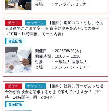
会場
オンラインセミナー
【無料】追加コストなし、今あ
オンライン
受付中
る資産でここまで変わる 資産効率を高めた3つの事例
（10時・14時開催／同一の内容）
資産防衛
開催日
2026/08/20(木)
開催時間：
10:00
～
10:30
対象
一般法人,医療法人
会場
オンラインセミナー
【無料】社長に万一があった場
オンライン
受付中
合誰が保険金を請求するかまで考えていますか？（10
時・14時開催／同一の内容）
資産防衛