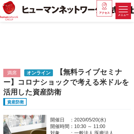
アクセス
メニュー
【無料ライブセミナ
満席
オンライン
ー】コロナショックで考える米ドルを
活用した資産防衛
資産防衛
開催日
2020/05/20(水)
開催時間：
10:30
～
11:00
対象
一般法人,医療法人