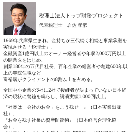
税理士法人トップ財務プロジェクト
代表税理士 岩佐 孝彦
1969年兵庫県生まれ。金持ちが三代続く相続と事業承継を
実現させる「税理士」。
金融資産1億円以上のオーナー経営者や年収2,000万円以上
の開業医をはじめ、
創業180年の五代目社長、百年企業の経営者や創建600年以
上の寺院住職など
富裕層がクライアントの8割以上を占める。
全国中小企業の3社に2社で後継者が決まっていない日本経
済の現状に警鐘を鳴らし、講演実績1,000回以上。
『社長は「会社のお金」をこう残せ！』（日本実業出版
社）、
『お金を残す社長の資産防衛術』（日本経営合理化協
会）、