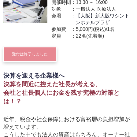
開催時間：
13:30
～
16:00
対象
一般法人,医療法人
会場
【大阪】新大阪ワシント
ンホテルプラザ
参加費
5,000円(税込)/1名
定員
22名(先着順)
受付は終了しました
決算を迎える企業様へ
決算を間近に控えた社長が考える、
会社と社長個人にお金を残す究極の対策と
は！？
近年、税金や社会保障における富裕層の負担増加が
増えています。
こうした中でも法人の資産はもちろん、オーナー社