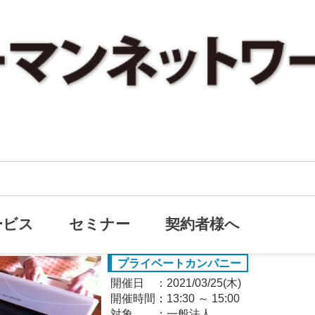
【ライブセミナー】プライベー
オンライン
効活用法！ ～利益移転をどのようにすべ
ードは「知財」～
ービス
セミナー
契約者様へ
プライベートカンパニー
開催日
2021/03/25(木)
開催時間：
13:30
～
15:00
対象
一般法人