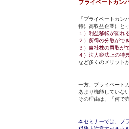
プライベートカン
「プライベートカン
特に高収益企業にと
１）利益移転が図
２）所得の分散が
３）自社株の買取が
４）法人税法上の特
など多くのメリット
一方、プライベート
あまり機能していな
その理由は、「何で
本セミナーでは、プ
税務上注意すべき点