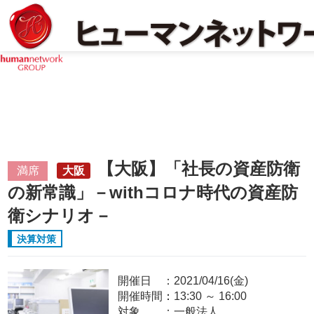
【大阪】「社長の資産防衛
満席
大阪
の新常識」－withコロナ時代の資産防
衛シナリオ－
決算対策
開催日
2021/04/16(金)
開催時間：
13:30
～
16:00
対象
一般法人