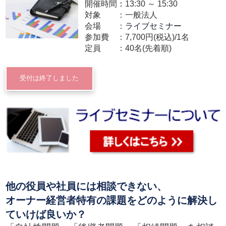
開催時間：
13:30
～
15:30
対象
一般法人
会場
ライブセミナー
参加費
7,700円(税込)/1名
定員
40名(先着順)
受付は終了しました
他の役員や社員には相談できない、
オーナー経営者特有の課題をどのように解決し
ていけば良いか？