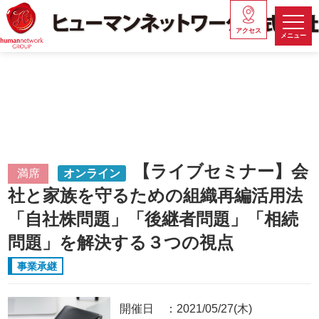
アクセス
メニュー
【ライブセミナー】会
満席
オンライン
社と家族を守るための組織再編活用法
「自社株問題」「後継者問題」「相続
問題」を解決する３つの視点
事業承継
開催日
2021/05/27(木)