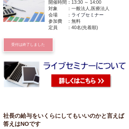
開催時間：
13:30
～
14:00
対象
一般法人,医療法人
会場
ライブセミナー
参加費
無料
定員
40名(先着順)
受付は終了しました
社長の給与をいくらにしてもいいのかと言えば
答えはNOです