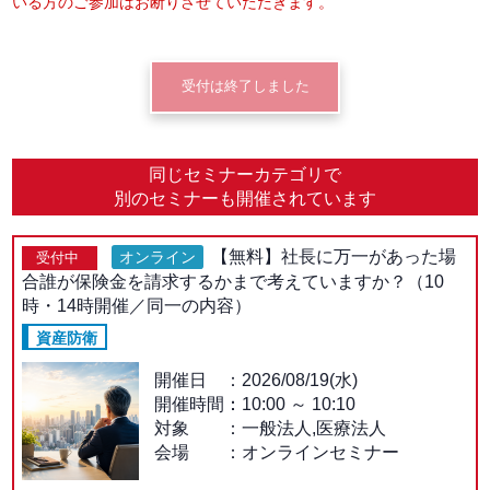
いる方のご参加はお断りさせていただきます。
受付は終了しました
同じセミナーカテゴリで
別のセミナーも開催されています
【無料】社長に万一があった場
オンライン
受付中
合誰が保険金を請求するかまで考えていますか？（10
時・14時開催／同一の内容）
資産防衛
開催日
2026/08/19(水)
開催時間：
10:00
～
10:10
対象
一般法人,医療法人
会場
オンラインセミナー