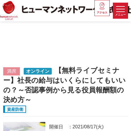
アクセス
メニュー
【無料ライブセミナ
満席
オンライン
ー】社長の給与はいくらにしてもいい
の？～否認事例から見る役員報酬額の
決め方～
資産防衛
開催日
2021/08/17(火)