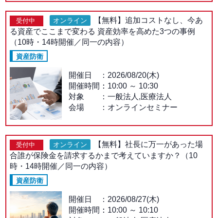
【無料】追加コストなし、今あ
オンライン
受付中
る資産でここまで変わる 資産効率を高めた3つの事例
（10時・14時開催／同一の内容）
資産防衛
開催日
2026/08/20(木)
開催時間：
10:00
～
10:30
対象
一般法人,医療法人
会場
オンラインセミナー
【無料】社長に万一があった場
オンライン
受付中
合誰が保険金を請求するかまで考えていますか？（10
時・14時開催／同一の内容）
資産防衛
開催日
2026/08/27(木)
開催時間：
10:00
～
10:10