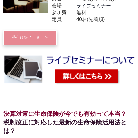
会場
ライブセミナー
参加費
無料
定員
40名(先着順)
受付は終了しました
決算対策に生命保険が今でも有効って本当？
税制改正に対応した最新の生命保険活用法と
は？