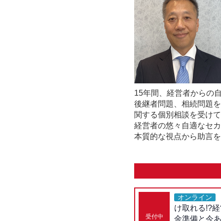
15年間、経営者からの
後継者問題、相続問題を
関する個別相談を受けて
経営者の悠々自適なセカ
本質的な視点から助言を
オンライン
け取れる!?
受付中
金準備と今あ