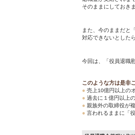
そのままにしておき
また、今のままだと
対応できないとした
今回は、「役員退職
このような方は是非
●
売上10億円以上の
●
過去に１億円以上
●
親族外の取締役が
●
言われるままに「