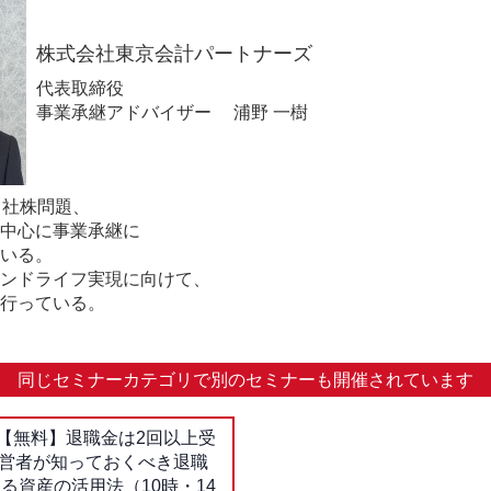
株式会社東京会計パートナーズ
代表取締役
事業承継アドバイザー 浦野 一樹
自社株問題、
中心に事業承継に
いる。
ンドライフ実現に向けて、
行っている。
同じセミナーカテゴリで
別のセミナーも開催されています
【無料】退職金は2回以上受
経営者が知っておくべき退職
る資産の活用法（10時・14