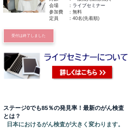
会場
ライブセミナー
参加費
無料
定員
40名(先着順)
受付は終了しました
ステージ0でも85％の発見率！最新のがん検査
とは？
日本におけるがん検査が大きく変わります。