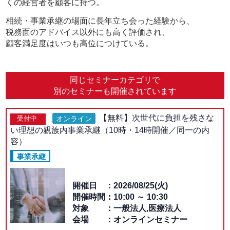
くの経営者を顧客に持つ。
相続・事業承継の場面に長年立ち会った経験から、
税務面のアドバイス以外にも高く評価され、
顧客満足度はいつも高位につけている。
同じセミナーカテゴリで
別のセミナーも開催されています
【無料】次世代に負担を残さな
オンライン
受付中
い理想の親族内事業承継（10時・14時開催／同一の内
容）
事業承継
開催日
2026/08/25(火)
開催時間：
10:00
～
10:30
対象
一般法人,医療法人
会場
オンラインセミナー