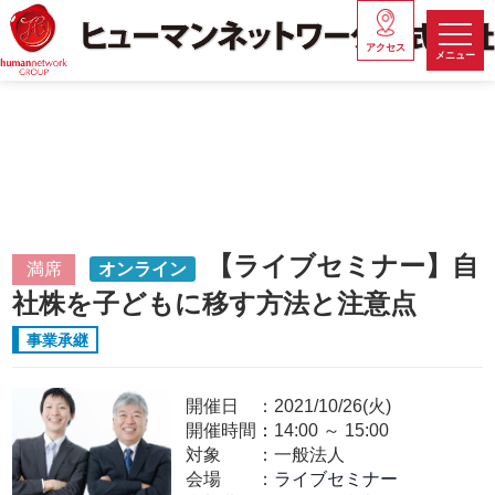
アクセス
メニュー
【ライブセミナー】自
満席
オンライン
社株を子どもに移す方法と注意点
事業承継
開催日
2021/10/26(火)
開催時間：
14:00
～
15:00
対象
一般法人
会場
ライブセミナー