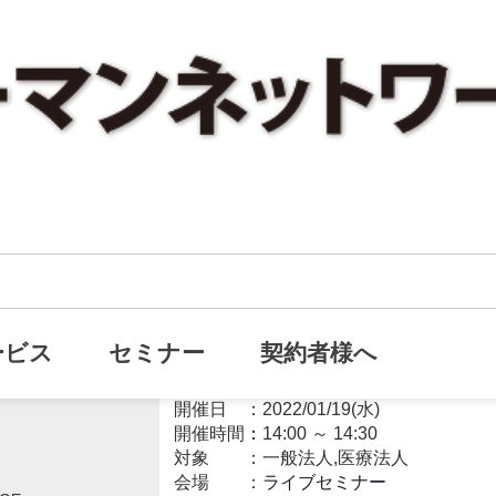
【無料ライブセミナー】オーナ
オンライン
変額保険を使った決算対策とは？
ービス
セミナー
契約者様へ
決算対策
開催日
2022/01/19(水)
開催時間：
14:00
～
14:30
対象
一般法人,医療法人
会場
ライブセミナー